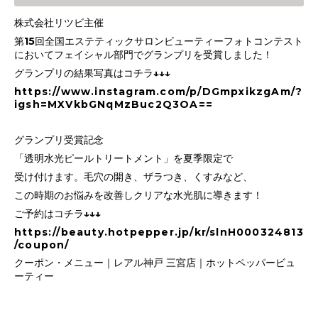
株式会社リツビ主催
第15回全国エステティックサロンビューティーフォトコンテスト
においてフェイシャル部門でグランプリを受賞しました！
グランプリの結果写真はコチラ↓↓↓
https://www.instagram.com/p/DGmpxikzgAm/?
igsh=MXVkbGNqMzBuc2Q3OA==
グランプリ受賞記念
「透明水光ピールトリートメント」を夏季限定で
受け付けます。毛穴の開き、ザラつき、くすみなど、
この時期のお悩みを改善しクリアな水光肌に導きます！
ご予約はコチラ↓↓↓
https://beauty.hotpepper.jp/kr/slnH000324813
/coupon/
クーポン・メニュー｜レアル神戸 三宮店｜ホットペッパービュ
ーティー