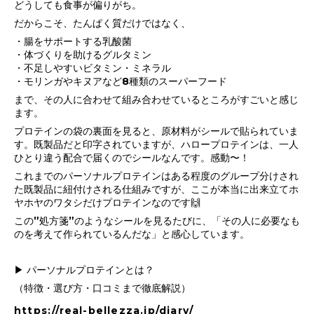
どうしても食事が偏りがち。
だからこそ、たんぱく質だけではなく、
・腸をサポートする乳酸菌
・体づくりを助けるグルタミン
・不足しやすいビタミン・ミネラル
・モリンガやキヌアなど8種類のスーパーフード
まで、その人に合わせて組み合わせているところがすごいと感じ
ます。
プロテインの袋の裏面を見ると、原材料がシールで貼られていま
す。既製品だと印字されていますが、ハロープロテインは、一人
ひとり違う配合で届くのでシールなんです。感動〜！
これまでのパーソナルプロテインはある程度のグループ分けされ
た既製品に紐付けされる仕組みですが、ここが本当に出来立てホ
ヤホヤのワタシだけプロテインなのです🙌
この”処方箋”のようなシールを見るたびに、「その人に必要なも
のを考えて作られているんだな」と感心しています。
▶ パーソナルプロテインとは？
（特徴・選び方・口コミまで徹底解説）
https://real-bellezza.jp/diary/