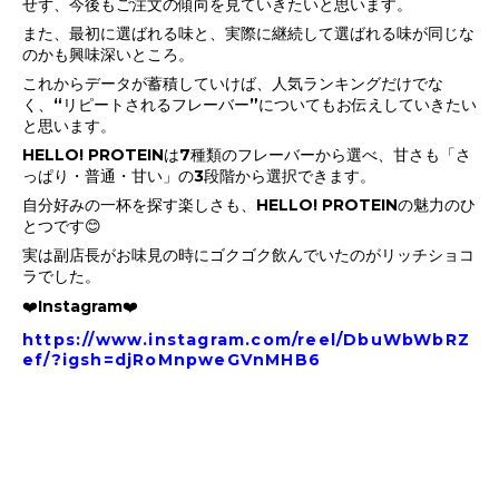
せず、今後もご注文の傾向を見ていきたいと思います。
また、最初に選ばれる味と、実際に継続して選ばれる味が同じな
のかも興味深いところ。
これからデータが蓄積していけば、人気ランキングだけでな
く、“リピートされるフレーバー”についてもお伝えしていきたい
と思います。
HELLO! PROTEINは7種類のフレーバーから選べ、甘さも「さ
っぱり・普通・甘い」の3段階から選択できます。
自分好みの一杯を探す楽しさも、HELLO! PROTEINの魅力のひ
とつです😊
実は副店長がお味見の時にゴクゴク飲んでいたのがリッチショコ
ラでした。
❤️Instagram❤️
https://www.instagram.com/reel/DbuWbWbRZ
ef/?igsh=djRoMnpweGVnMHB6