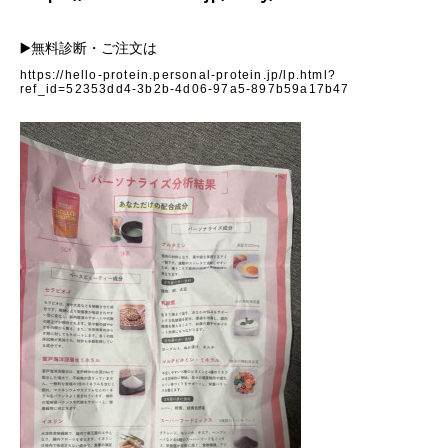
▶️無料診断・ご注文は
https://hello-protein.personal-protein.jp/lp.html?
ref_id=52353dd4-3b2b-4d06-97a5-897b59a17b47