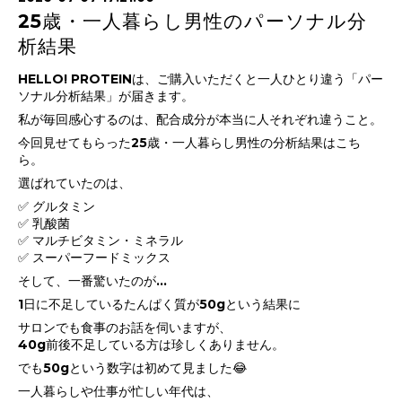
25歳・一人暮らし男性のパーソナル分
析結果
HELLO! PROTEINは、ご購入いただくと一人ひとり違う「パー
ソナル分析結果」が届きます。
私が毎回感心するのは、配合成分が本当に人それぞれ違うこと。
今回見せてもらった25歳・一人暮らし男性の分析結果はこち
ら。
選ばれていたのは、
✅ グルタミン
✅ 乳酸菌
✅ マルチビタミン・ミネラル
✅ スーパーフードミックス
そして、一番驚いたのが…
1日に不足しているたんぱく質が50gという結果に
サロンでも食事のお話を伺いますが、
40g前後不足している方は珍しくありません。
でも50gという数字は初めて見ました😂
一人暮らしや仕事が忙しい年代は、